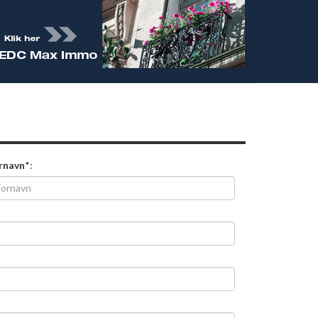
rnavn
*: