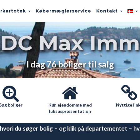
rkartotek
Købermæglerservice
Kontakt
EDC Max Imm
I dag 76 boliger til salg
Søg boliger
Kun ejendomme med
Nyttige lin
luksuspræsentation
vori du søger bolig – og klik på departementet – hvor