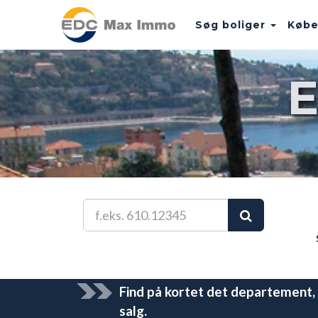
Søg boliger
Købe
Find på kortet det departement, h
salg.